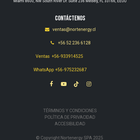
Miami 8600, NW South River Dr. Suite 236 Medely, FL 33166, EEUU
Contáctenos
ventas@nortenergy.cl
+56 52 236 6128
Ventas +56-933914525
WhatsApp +56-975232687
TÉRMINOS Y CONDICIONES
POLÍTICA DE PRIVACIDAD
ACCESIBILIDAD
© Copyright Nortenergy SPA 2025