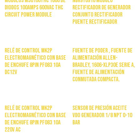
Módulos M50100THC 1600 de
NBR9Y0916 módulo
Diodos 100Amps 600VAC THC
rectificador de generador
Circuit Power Module
conjunto rectificador
puente rectificador
$
280.000
$
380.000
Relé de control MK2P
Fuente de poder , fuente de
electromagnético con base
alimentación Allen-
de enchufe 8PIN PF083 10A
Bradley, 1606-XLP30E Serie A,
DC12V
fuente de alimentación
conmutada compacta.
$
22.400
$
84.402
Relé de control MK2P
Sensor De Presión Aceite
electromagnético con base
Vdo Generador 1/8 Npt 0-10
de enchufe 8PIN PF083 10A
Bar
220V AC
$
28.500
$
22.400