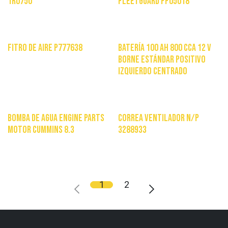
1R0750
Fleetguard FF05018
$
44.000
$
24.800
Fitro de aire P777638
Batería 100 ah 800 cca 12 v
borne estándar positivo
$
48.320
izquierdo centrado
$
120.000
Bomba De Agua Engine Parts
Correa ventilador N/P
Motor Cummins 8.3
3288933
$
110.000
$
33.990
1
2