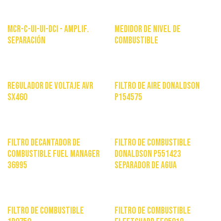
MCR-C-UI-UI-DCI - Amplif.
Medidor de nivel de
separación
combustible
$
343.848
$
85.000
Regulador de voltaje AVR
Filtro De Aire Donaldson
SX460
P154575
$
50.000
$
140.000
Filtro decantador de
Filtro de Combustible
combustible fuel manager
Donaldson P551423
36995
Separador de Agua
$
20.900
$
37.948
Filtro de combustible
Filtro de combustible