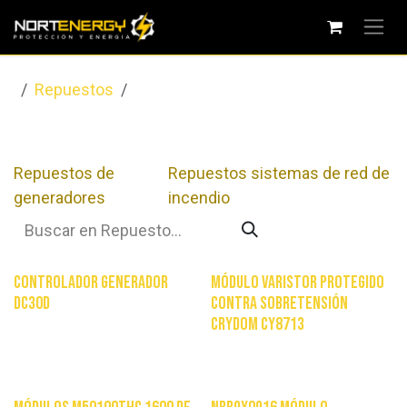
Ir al contenido
Repuestos
Repuestos de generadores
Repuestos de
Repuestos sistemas de red de
generadores
incendio
Ordenar por
Controlador generador
Módulo Varistor protegido
DC30D
contra sobretensión
CRYDOM CY8713
$
150.000
$
148.200